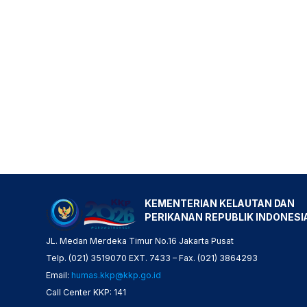
KEMENTERIAN KELAUTAN DAN
PERIKANAN REPUBLIK INDONESI
JL. Medan Merdeka Timur No.16 Jakarta Pusat
Telp. (021) 3519070 EXT. 7433 – Fax. (021) 3864293
Email:
humas.kkp@kkp.go.id
Call Center KKP: 141