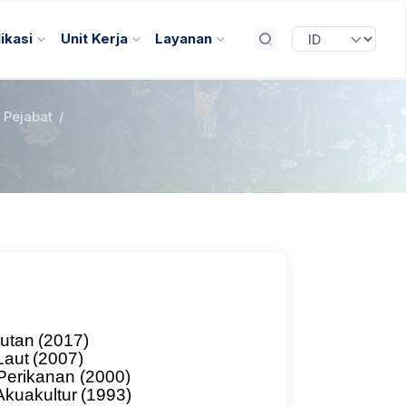
ikasi
Unit Kerja
Layanan
l Pejabat
/
utan
(2017)
Laut
(2007)
Perikanan
(2000)
Akuakultur
(1993)