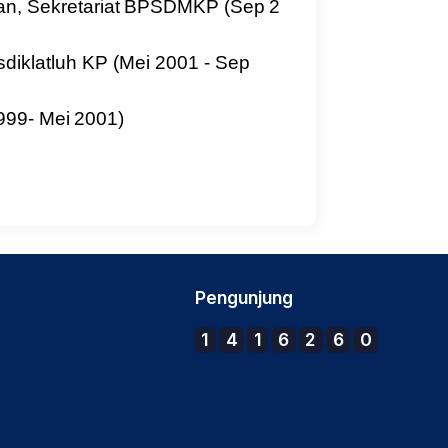
an,
Sekretariat
BPSDMKP
(Sep
2
sdiklatluh KP (Mei 2001 - Sep
999-
Mei
2001)
Pengunjung
1
4
1
6
2
6
0