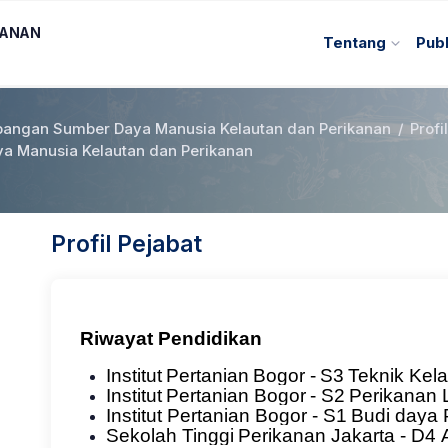
KANAN
Tentang
Publ
angan Sumber Daya Manusia Kelautan dan Perikanan
/
Profi
 Manusia Kelautan dan Perikanan
Profil Pejabat
Riwayat Pendidikan
Institut
Pertanian
Bogor
-
S3
Teknik
Kela
Institut
Pertanian
Bogor
-
S2
Perikanan
Institut
Pertanian
Bogor
-
S1
Budi
daya
Sekolah
Tinggi
Perikanan
Jakarta
-
D4