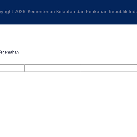
yright 2026, Kementerian Kelautan dan Perikanan Republik Ind
Terjemahan