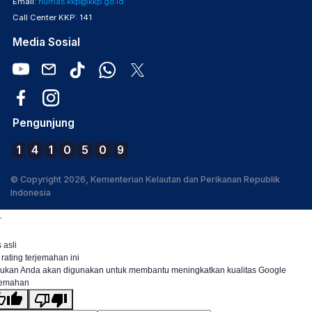
Email:
humas.kkp@kkp.go.id
Call Center KKP: 141
Media Sosial
Pengunjung
1
4
1
0
5
0
9
© Copyright 2026, Kementerian Kelautan dan Perikanan Republik
Indonesia
.
 asli
 rating terjemahan ini
ukan Anda akan digunakan untuk membantu meningkatkan kualitas Google
jemahan