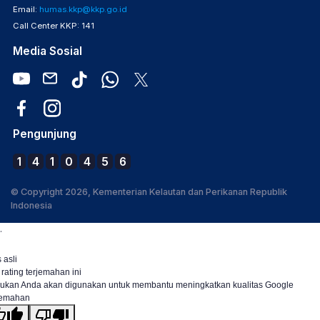
Email:
humas.kkp@kkp.go.id
Call Center KKP: 141
Media Sosial
Pengunjung
1
4
1
0
4
5
6
© Copyright 2026, Kementerian Kelautan dan Perikanan Republik
Indonesia
.
 asli
 rating terjemahan ini
ukan Anda akan digunakan untuk membantu meningkatkan kualitas Google
jemahan