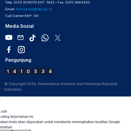
Telp. (021) 3519070 EXT. 7433 – Fax. (021) 3864293
Email:
humas.kkp@kkp.go.id
Call Center KKP: 141
Media Sosial
Pengunjung
1
4
1
0
5
3
4
© Copyright 2026, Kementerian Kelautan dan Perikanan Republik
Indonesia
.
 asli
 rating terjemahan ini
ukan Anda akan digunakan untuk membantu meningkatkan kualitas Google
jemahan