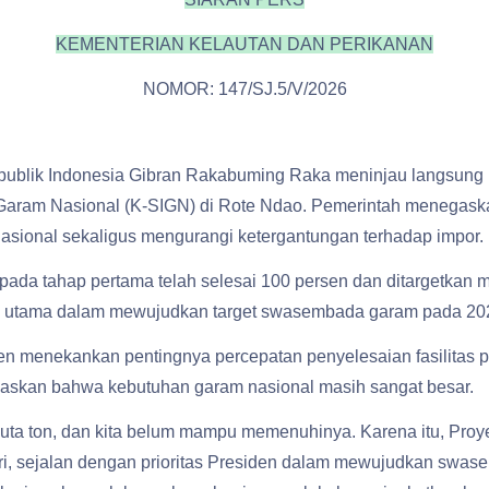
KEMENTERIAN KELAUTAN DAN PERIKANAN
NOMOR: 147/SJ.5/V/2026
publik Indonesia Gibran Rakabuming Raka meninjau langsung 
ram Nasional (K-SIGN) di Rote Ndao. Pemerintah menegaskan 
sional sekaligus mengurangi ketergantungan terhadap impor.
da tahap pertama telah selesai 100 persen dan ditargetkan mu
asi utama dalam mewujudkan target swasembada garam pada 20
den menekankan pentingnya percepatan penyelesaian fasilitas
egaskan bahwa kebutuhan garam nasional masih sangat besar.
uta ton, dan kita belum mampu memenuhinya. Karena itu, Proye
 sejalan dengan prioritas Presiden dalam mewujudkan swasem