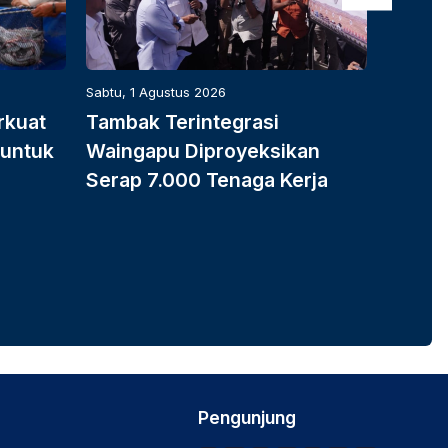
Sabtu, 1 Agustus 2026
Sabtu, 1 
rkuat
Tambak Terintegrasi
Tambak
 untuk
Waingapu Diproyeksikan
Waing
Serap 7.000 Tenaga Kerja
Serap 
Pengunjung