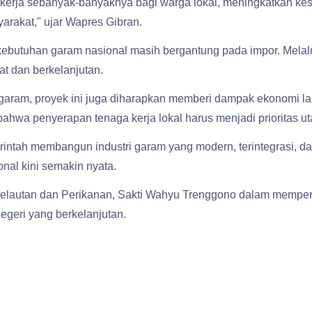
kerja sebanyak-banyaknya bagi warga lokal, meningkatkan kese
arakat," ujar Wapres Gibran.
 kebutuhan garam nasional masih bergantung pada impor. Melalu
t dan berkelanjutan.
 garam, proyek ini juga diharapkan memberi dampak ekonomi 
bahwa penyerapan tenaga kerja lokal harus menjadi priorita
intah membangun industri garam yang modern, terintegrasi, da
nal kini semakin nyata.
i Kelautan dan Perikanan, Sakti Wahyu Trenggono dalam memp
geri yang berkelanjutan.