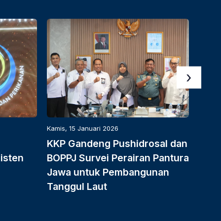
›
Kamis, 15 Januari 2026
Rabu, 
KKP Gandeng Pushidrosal dan
KKP 
isten
BOPPJ Survei Perairan Pantura
Perc
Jawa untuk Pembangunan
Benc
Tanggul Laut