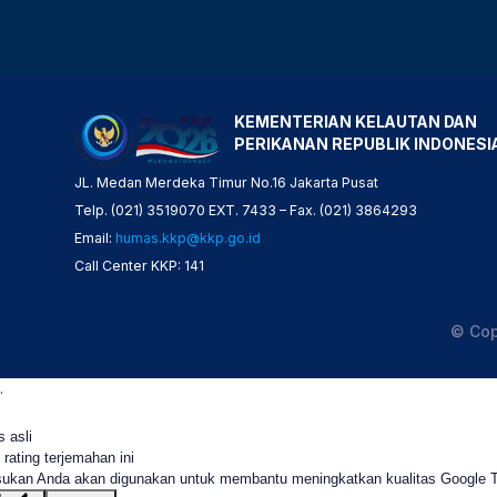
KEMENTERIAN KELAUTAN DAN
PERIKANAN REPUBLIK INDONESI
JL. Medan Merdeka Timur No.16 Jakarta Pusat
Telp. (021) 3519070 EXT. 7433 – Fax. (021) 3864293
Email:
humas.kkp@kkp.go.id
Call Center KKP: 141
© Cop
.
s asli
 rating terjemahan ini
ukan Anda akan digunakan untuk membantu meningkatkan kualitas Google 