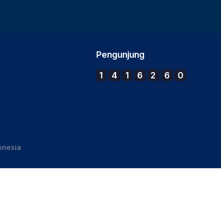
Pengunjung
1
4
1
6
2
6
0
onesia