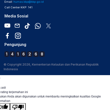
Email:
humas.kkp@kkp.go.id
Call Center KKP: 141
Media Sosial
Pengunjung
1
4
1
6
2
6
8
© Copyright 2026, Kementerian Kelautan dan Perikanan Republik
Indonesia
.
 asli
 rating terjemahan ini
ukan Anda akan digunakan untuk membantu meningkatkan kualitas Google
jemahan