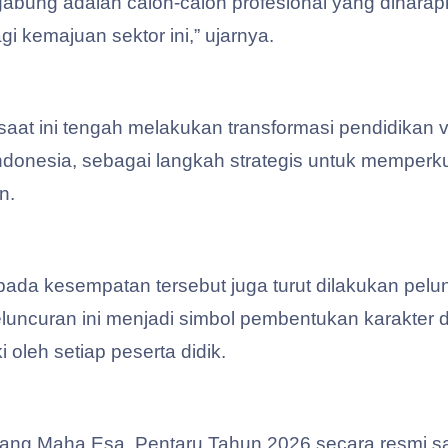
rgabung adalah calon-calon profesional yang diha
 kemajuan sektor ini,” ujarnya.
aat ini tengah melakukan transformasi pendidikan v
ndonesia, sebagai langkah strategis untuk memperku
n.
pada kesempatan tersebut juga turut dilakukan pelu
uncuran ini menjadi simbol pembentukan karakter di
 oleh setiap peserta didik.
ng Maha Esa, Pentaru Tahun 2026 secara resmi say