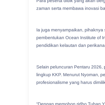
Para peserta didik yang akan be
zaman serta membawa inovasi bagi
Ia juga menyampaikan, pihaknya s
pembentukan Ocean Institute of I
pendidikan kelautan dan perikana
Selain peluncuran Pentaru 2026, 
lingkup KKP. Menurut Nyoman, pel
profesionalisme yang harus dimiliki
“Dengan memohon ridho Tuhan Ya