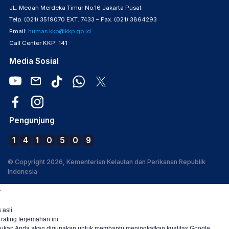
JL. Medan Merdeka Timur No.16 Jakarta Pusat
Telp. (021) 3519070 EXT. 7433 – Fax. (021) 3864293
Email:
humas.kkp@kkp.go.id
Call Center KKP: 141
Media Sosial
Pengunjung
1
4
1
0
5
0
9
© Copyright 2026, Kementerian Kelautan dan Perikanan Republik
Indonesia
.
 asli
 rating terjemahan ini
ukan Anda akan digunakan untuk membantu meningkatkan kualitas Google