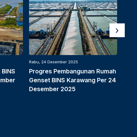
›
Rabu, 24 Desember 2025
Rabu, 
t BINS
Progres Pembangunan Rumah
PNBP
ember
Genset BINS Karawang Per 24
Temb
Desember 2025