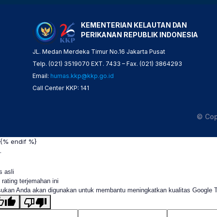
KEMENTERIAN KELAUTAN DAN
PERIKANAN REPUBLIK INDONESIA
JL. Medan Merdeka Timur No.16 Jakarta Pusat
Telp. (021) 3519070 EXT. 7433 – Fax. (021) 3864293
Email:
humas.kkp@kkp.go.id
Call Center KKP: 141
© Cop
{% endif %}
.
s asli
 rating terjemahan ini
ukan Anda akan digunakan untuk membantu meningkatkan kualitas Google 