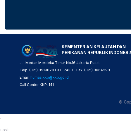
KEMENTERIAN KELAUTAN DAN
PERIKANAN REPUBLIK INDONESI
JL. Medan Merdeka Timur No.16 Jakarta Pusat
Telp. (021) 3519070 EXT. 7433 – Fax. (021) 3864293
Email:
humas.kkp@kkp.go.id
Call Center KKP: 141
© Cop
.
s asli