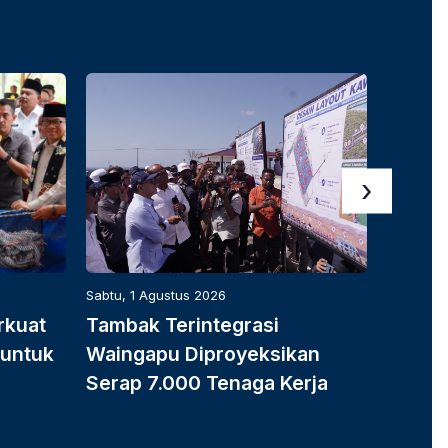
›
Sabtu, 1 Agustus 2026
Sabtu, 1 
rkuat
Tambak Terintegrasi
K-SIG
 untuk
Waingapu Diproyeksikan
Produ
Serap 7.000 Tenaga Kerja
Dukun