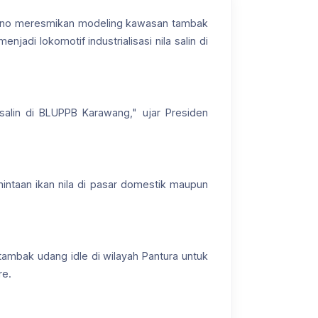
gono meresmikan modeling kawasan tambak
jadi lokomotif industrialisasi nila salin di
alin di BLUPPB Karawang," ujar Presiden
ntaan ikan nila di pasar domestik maupun
tambak udang idle di wilayah Pantura untuk
re.