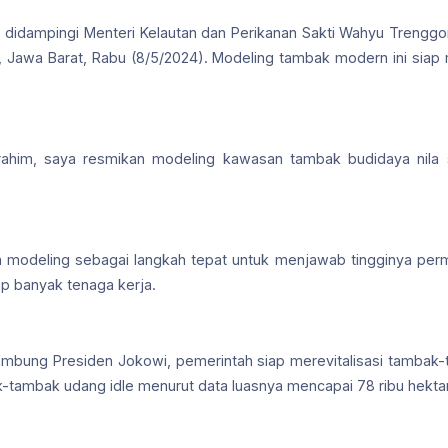
 didampingi Menteri Kelautan dan Perikanan Sakti Wahyu Treng
, Jawa Barat, Rabu (8/5/2024). Modeling tambak modern ini siap men
rahim, saya resmikan modeling kawasan tambak budidaya nila s
odeling sebagai langkah tepat untuk menjawab tingginya permi
p banyak tenaga kerja.
 sambung Presiden Jokowi, pemerintah siap merevitalisasi tambak-
-tambak udang idle menurut data luasnya mencapai 78 ribu hekta