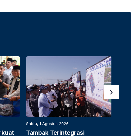
›
Sabtu, 1 Agustus 2026
Sabtu, 1 
rkuat
Tambak Terintegrasi
K-SIG