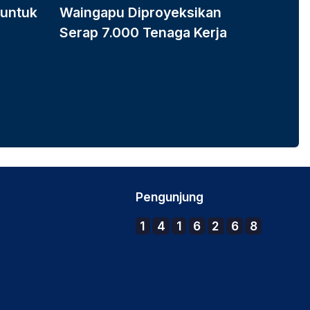
 untuk
Waingapu Diproyeksikan
Produ
Serap 7.000 Tenaga Kerja
Dukun
Pengunjung
1
4
1
6
2
6
8