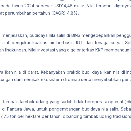
a pada tahun 2024 sebesar USD14,46 miliar. Nilai tersebut dipr
kat pertumbuhan pertahun (CAGR) 4,8%.
no menjelaskan, budidaya nila salin di BINS mengedepankan peng
 alat pengukur kualitas air berbasis IOT dan tenaga surya. Sela
ah lingkungan. Nilai investasi yang digelontorkan KKP membangun 
 ikan nila di darat. Kebanyakan praktik budi daya ikan nila di I
ngkungan dan merusak ekosistem di danau serta menyebabkan pen
gi tambak-tambak udang yang sudah tidak beroperasi optimal (idle
di Pantura Jawa, untuk pengembangan budidaya nila salin. Sebab d
87,75 ton per hektare per tahun, dibanding tambak udang tradisiona