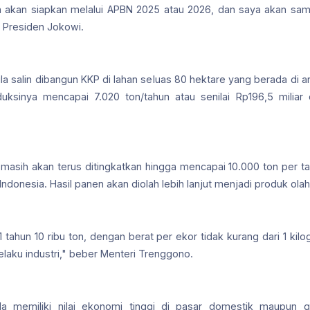
e, kita akan siapkan melalui APBN 2025 atau 2026, dan saya akan 
p Presiden Jokowi.
a salin dibangun KKP di lahan seluas 80 hektare yang berada di a
ksinya mencapai 7.020 ton/tahun atau senilai Rp196,5 miliar 
asih akan terus ditingkatkan hingga mencapai 10.000 ton per tahu
 Indonesia. Hasil panen akan diolah lebih lanjut menjadi produk olah
tahun 10 ribu ton, dengan berat per ekor tidak kurang dari 1 kilo
elaku industri," beber Menteri Trenggono.
la memiliki nilai ekonomi tinggi di pasar domestik maupun gl