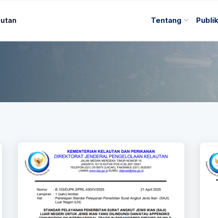
autan
Tentang
Publi