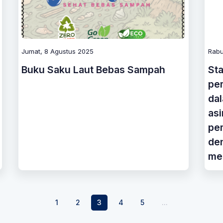
Jumat, 8 Agustus 2025
Rabu
Buku Saku Laut Bebas Sampah
Sta
pem
da
as
pem
de
mel
1
2
3
4
5
...