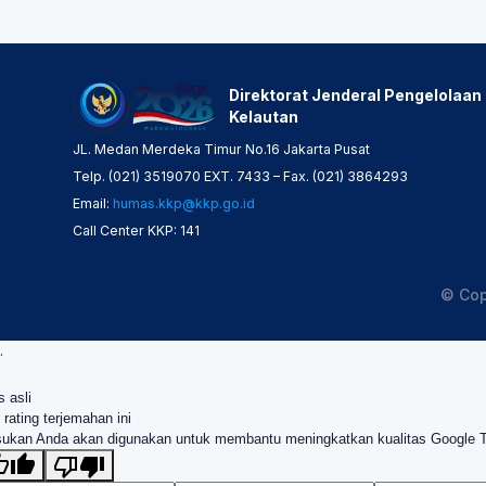
Direktorat Jenderal Pengelolaan
Kelautan
JL. Medan Merdeka Timur No.16 Jakarta Pusat
Telp. (021) 3519070 EXT. 7433 – Fax. (021) 3864293
Email:
humas.kkp@kkp.go.id
Call Center KKP: 141
© Cop
.
s asli
 rating terjemahan ini
ukan Anda akan digunakan untuk membantu meningkatkan kualitas Google 