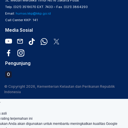
JL. Medan Merdeka Timur No.16 Jakarta Pusat
Telp. (021) 3519070 EXT. 7433 – Fax. (021) 3864293
Email:
humas.kkp@kkp.go.id
Call Center KKP: 141
Media Sosial
Pengunjung
0
© Copyright 2026, Kementerian Kelautan dan Perikanan Republik
Indonesia
.
 asli
 rating terjemahan ini
ukan Anda akan digunakan untuk membantu meningkatkan kualitas Google