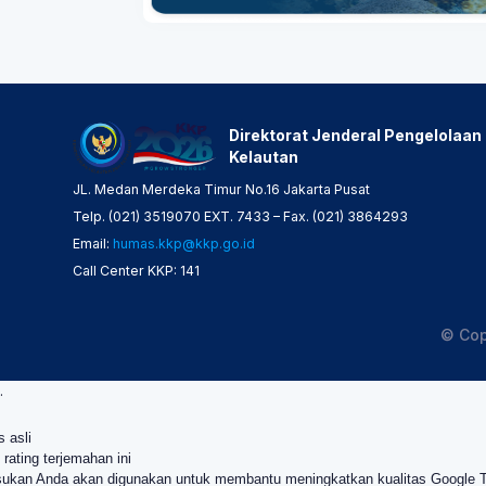
Direktorat Jenderal Pengelolaan
Kelautan
JL. Medan Merdeka Timur No.16 Jakarta Pusat
Telp. (021) 3519070 EXT. 7433 – Fax. (021) 3864293
Email:
humas.kkp@kkp.go.id
Call Center KKP: 141
© Cop
.
s asli
 rating terjemahan ini
ukan Anda akan digunakan untuk membantu meningkatkan kualitas Google 