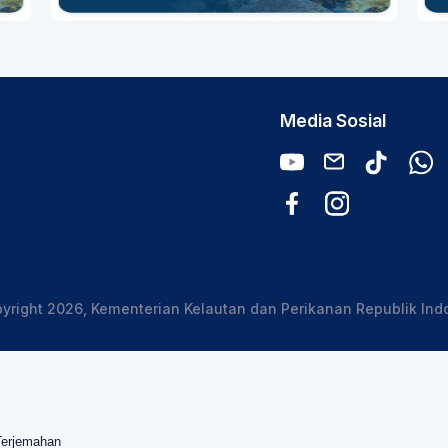
Media Sosial
yright 2026, Kementerian Kelautan dan Perikanan Republik Ind
Terjemahan