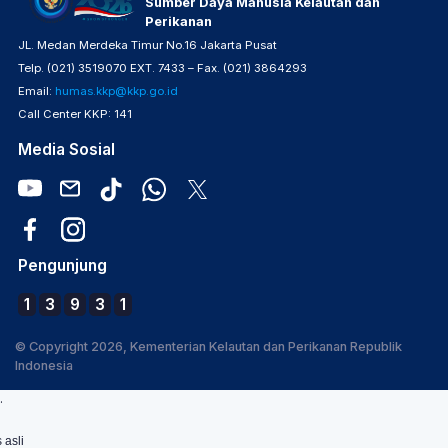
Sumber Daya Manusia Kelautan dan
Perikanan
JL. Medan Merdeka Timur No.16 Jakarta Pusat
Telp. (021) 3519070 EXT. 7433 – Fax. (021) 3864293
Email:
humas.kkp@kkp.go.id
Call Center KKP: 141
Media Sosial
Pengunjung
1
3
9
3
1
© Copyright 2026, Kementerian Kelautan dan Perikanan Republik
Indonesia
.
 asli