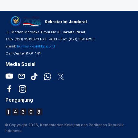
Sekretariat Jenderal
JL. Medan Merdeka Timur No.16 Jakarta Pusat
Telp. (021) 3519070 EXT. 7433 – Fax. (021) 3864293
Email:
humas.kkp@kkp.go.id
Call Center KKP: 141
Media Sosial
Pengunjung
1
4
3
0
8
© Copyright 2026, Kementerian Kelautan dan Perikanan Republik
Indonesia