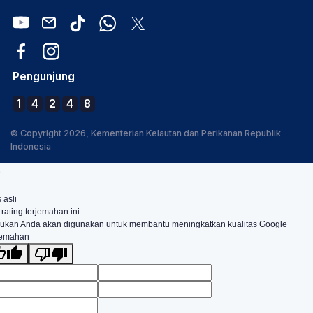
Pengunjung
1
4
2
4
8
© Copyright 2026, Kementerian Kelautan dan Perikanan Republik
Indonesia
.
 asli
 rating terjemahan ini
ukan Anda akan digunakan untuk membantu meningkatkan kualitas Google
jemahan