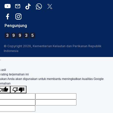
Pengunjung
3
9
9
3
5
© Copyright 2026, Kementerian Kelautan dan Perikanan Republik
Indonesia
.
 asli
 rating terjemahan ini
ukan Anda akan digunakan untuk membantu meningkatkan kualitas Google
jemahan