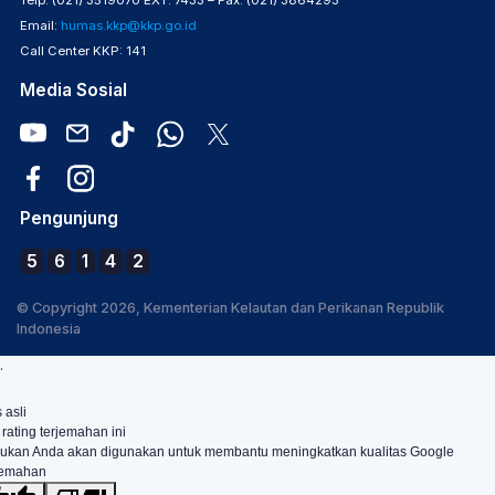
Telp. (021) 3519070 EXT. 7433 – Fax. (021) 3864293
Email:
humas.kkp@kkp.go.id
Call Center KKP: 141
Media Sosial
Pengunjung
5
6
1
4
2
© Copyright 2026, Kementerian Kelautan dan Perikanan Republik
Indonesia
.
 asli
 rating terjemahan ini
ukan Anda akan digunakan untuk membantu meningkatkan kualitas Google
jemahan