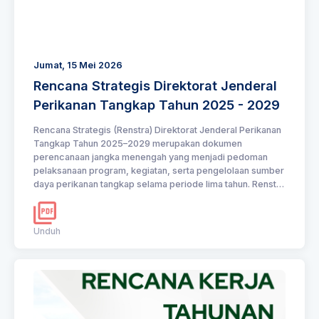
Jumat, 15 Mei 2026
Rencana Strategis Direktorat Jenderal
Perikanan Tangkap Tahun 2025 - 2029
Rencana Strategis (Renstra) Direktorat Jenderal Perikanan
Tangkap Tahun 2025–2029 merupakan dokumen
perencanaan jangka menengah yang menjadi pedoman
pelaksanaan program, kegiatan, serta pengelolaan sumber
daya perikanan tangkap selama periode lima tahun. Renstra
ini disusun sebagai penjabaran visi dan misi pembangunan
nasional serta arah kebijakan Kementerian Kelautan dan
Perikanan (KKP), dengan tujuan mewujudkan sektor
Unduh
perikanan tangkap yang berdaya saing, produktif,
berkelanjutan, dan mampu memberikan kontribusi terhadap
pertumbuhan ekonomi nasional serta peningkatan
kesejahteraan masyarakat perikanan.