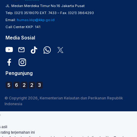
JL. Medan Merdeka Timur No.16 Jakarta Pusat
Telp. (021) 3519070 EXT. 7433 – Fax. (021) 3864293
Email:
humas.kkp@kkp.go.id
Call Center KKP: 141
Media Sosial
Pengunjung
5
6
2
2
3
© Copyright 2026, Kementerian Kelautan dan Perikanan Republik
Indonesia
.
 asli
 rating terjemahan ini