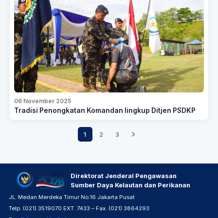
06 November 2025
Tradisi Penongkatan Komandan lingkup Ditjen PSDKP
1
2
3
Direktorat Jenderal Pengawasan
Sumber Daya Kelautan dan Perikanan
JL. Medan Merdeka Timur No.16 Jakarta Pusat
Telp. (021) 3519070 EXT. 7433 – Fax. (021) 3864293