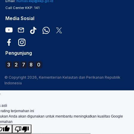
Email:
humas.kkp@kkp.go.id
Call Center KKP: 141
Media Sosial
Pengunjung
3
2
7
8
0
© Copyright 2026, Kementerian Kelautan dan Perikanan Republik
Indonesia
.
 asli
 rating terjemahan ini
ukan Anda akan digunakan untuk membantu meningkatkan kualitas Google
jemahan