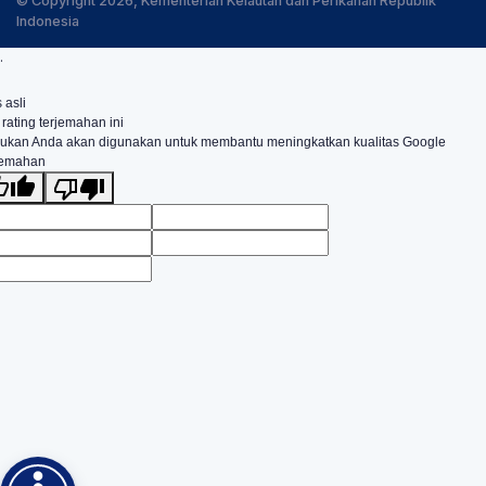
© Copyright 2026, Kementerian Kelautan dan Perikanan Republik
Indonesia
.
 asli
 rating terjemahan ini
ukan Anda akan digunakan untuk membantu meningkatkan kualitas Google
jemahan