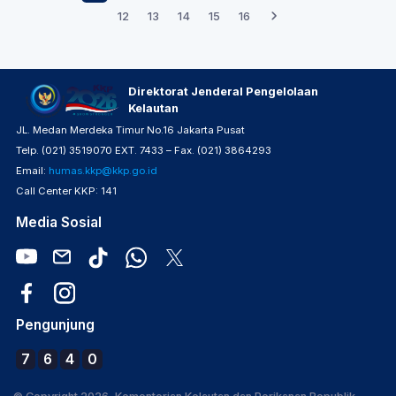
12
13
14
15
16
Direktorat Jenderal Pengelolaan
Kelautan
JL. Medan Merdeka Timur No.16 Jakarta Pusat
Telp. (021) 3519070 EXT. 7433 – Fax. (021) 3864293
Email:
humas.kkp@kkp.go.id
Call Center KKP: 141
Media Sosial
Pengunjung
7
6
4
0