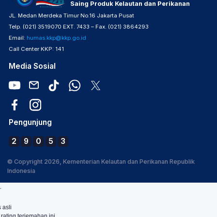
Saing Produk Kelautan dan Perikanan
JL. Medan Merdeka Timur No.16 Jakarta Pusat
Telp. (021) 3519070 EXT. 7433 – Fax. (021) 3864293
Email:
humas.kkp@kkp.go.id
Call Center KKP: 141
Media Sosial
Pengunjung
2
9
0
5
3
© Copyright 2026, Kementerian Kelautan dan Perikanan Republik
Indonesia
.
 asli
 rating terjemahan ini