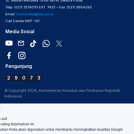
JL. Medan Merdeka Timur No.16 Jakarta Pusat
Telp. (021) 3519070 EXT. 7433 – Fax. (021) 3864293
Email:
humas.kkp@kkp.go.id
Call Center KKP: 141
Media Sosial
Pengunjung
2
9
0
7
3
© Copyright 2026, Kementerian Kelautan dan Perikanan Republik
Indonesia
.
 asli
 rating terjemahan ini
ukan Anda akan digunakan untuk membantu meningkatkan kualitas Google