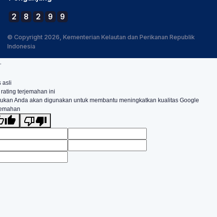
2
8
2
9
9
© Copyright 2026, Kementerian Kelautan dan Perikanan Republik
Indonesia
.
 asli
 rating terjemahan ini
ukan Anda akan digunakan untuk membantu meningkatkan kualitas Google
jemahan