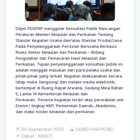
Ditjen PDSPKP menggelar Konsultasi Publik Rancangan
Peraturan Menteri Kelautan dan Perikanan Tentang
Standar Kegiatan Usaha dan/atau Standar Produk/Jasa
Pada Penyelenggaraan Perizinan Berusaha Berbasis
Risiko Sektor Kelautan dan Perikanan – Bidang
Pengolahan dan Pemasaran Hasil Kelautan dan
Perikanan. Tujuan penyelenggaraan konsultasi publik ini
adalah menggali masukan dari para pelaku usaha dan
pihak-pihak yang terkait. Kegiatan dilaksanakan secara
tatap muka (langsung) dan melalui media elektronik,
bertempat di Ruang Rapat Arwana, Gedung Mina Bahari
II, Lantai 14 Kementerian Kelautan dan
Perikanan. Peserta kegiatan terdiri atas perwakilan unit
Eselon I lingkup KKP, Pemerintah Daerah, Akademisi,
dan stake holder kelautan dan perikanan.
09 September 2025
SAMSI HARYONO
Dilihat : 109871