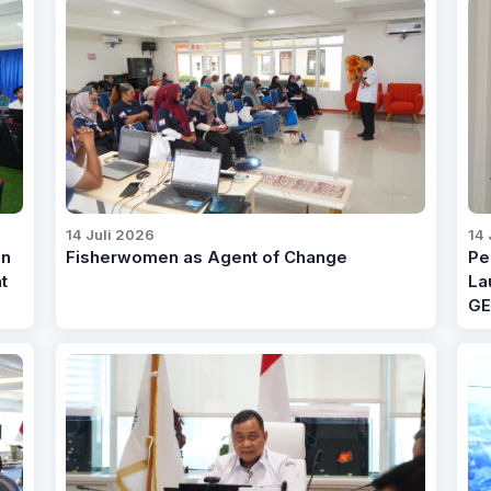
14 Juli 2026
14 
an
Fisherwomen as Agent of Change
Pe
t
La
GE