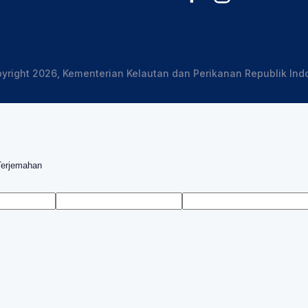
yright 2026, Kementerian Kelautan dan Perikanan Republik Ind
Terjemahan