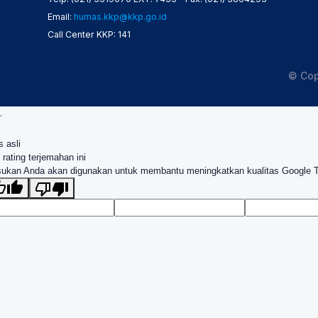
Email:
humas.kkp@kkp.go.id
Call Center KKP: 141
© Cop
.
s asli
 rating terjemahan ini
ukan Anda akan digunakan untuk membantu meningkatkan kualitas Google 