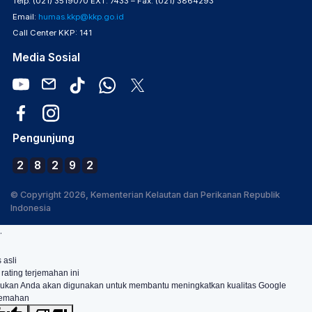
Telp. (021) 3519070 EXT. 7433 – Fax. (021) 3864293
Email:
humas.kkp@kkp.go.id
Call Center KKP: 141
Media Sosial
Pengunjung
2
8
2
9
2
© Copyright 2026, Kementerian Kelautan dan Perikanan Republik
Indonesia
.
 asli
 rating terjemahan ini
ukan Anda akan digunakan untuk membantu meningkatkan kualitas Google
jemahan