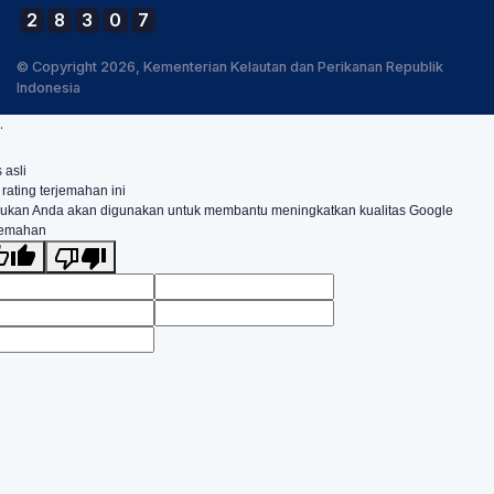
2
8
3
0
7
© Copyright 2026, Kementerian Kelautan dan Perikanan Republik
Indonesia
.
 asli
 rating terjemahan ini
ukan Anda akan digunakan untuk membantu meningkatkan kualitas Google
jemahan