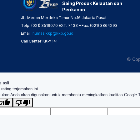
Saing Produk Kelautan dan
Perikanan
JL. Medan Merdeka Timur No.16 Jakarta Pusat
Telp. (021) 3519070 EXT. 7433 – Fax. (021) 3864293
Email:
humas.kkp@kkp.go.id
Call Center KKP: 141
© Cop
s asli
 rating terjemahan ini
ukan Anda akan digunakan untuk membantu meningkatkan kualitas Google 