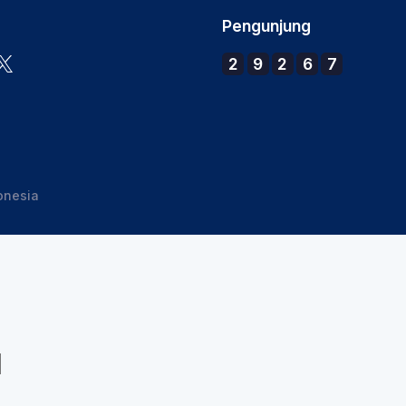
Pengunjung
2
9
2
6
7
onesia