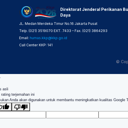
Direktorat Jenderal Perikanan Bu
Daya
JL. Medan Merdeka Timur No.16 Jakarta Pusat
Telp. (021) 3519070 EXT. 7433 – Fax. (021) 3864293
Email:
humas.kkp@kkp.go.id
Call Center KKP: 141
© Cop
.
s asli
 rating terjemahan ini
ukan Anda akan digunakan untuk membantu meningkatkan kualitas Google 