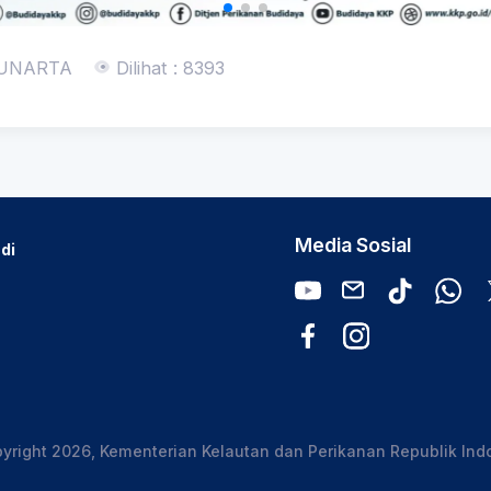
SUNARTA
Dilihat : 8393
Media Sosial
di
yright 2026, Kementerian Kelautan dan Perikanan Republik Ind