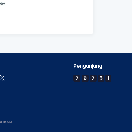
Pengunjung
2
9
2
5
1
onesia