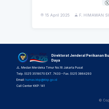
15 April 2025
F. HIMAWAN 
Direktorat Jenderal Perikanan Bu
Daya
JL. Medan Merdeka Timur No.16 Jakarta Pusat
Telp. (021) 3519070 EXT. 7433 – Fax. (021) 3864293
Email:
humas.kkp@kkp.go.id
Call Center KKP: 141
© Cop