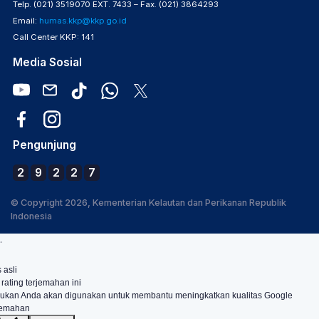
Telp. (021) 3519070 EXT. 7433 – Fax. (021) 3864293
Email:
humas.kkp@kkp.go.id
Call Center KKP: 141
Media Sosial
Pengunjung
2
9
2
2
7
© Copyright 2026, Kementerian Kelautan dan Perikanan Republik
Indonesia
.
 asli
 rating terjemahan ini
ukan Anda akan digunakan untuk membantu meningkatkan kualitas Google
jemahan