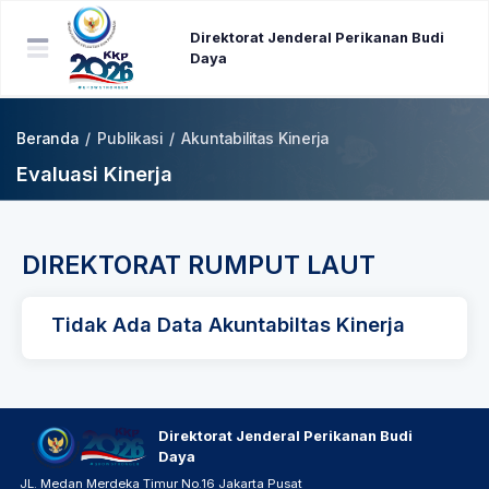
Direktorat Jenderal Perikanan Budi
Daya
Beranda
/
Publikasi
/
Akuntabilitas Kinerja
Evaluasi Kinerja
DIREKTORAT RUMPUT LAUT
Tidak Ada Data Akuntabiltas Kinerja
Direktorat Jenderal Perikanan Budi
Daya
JL. Medan Merdeka Timur No.16 Jakarta Pusat