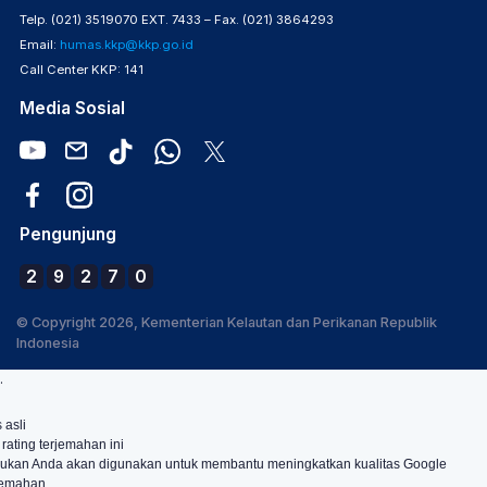
Telp. (021) 3519070 EXT. 7433 – Fax. (021) 3864293
Email:
humas.kkp@kkp.go.id
Call Center KKP: 141
Media Sosial
Pengunjung
2
9
2
7
0
© Copyright 2026, Kementerian Kelautan dan Perikanan Republik
Indonesia
.
 asli
 rating terjemahan ini
ukan Anda akan digunakan untuk membantu meningkatkan kualitas Google
jemahan