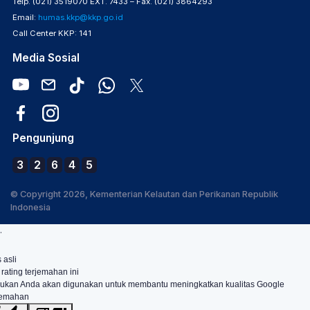
Telp. (021) 3519070 EXT. 7433 – Fax. (021) 3864293
Email:
humas.kkp@kkp.go.id
Call Center KKP: 141
Media Sosial
Pengunjung
3
2
6
4
5
© Copyright 2026, Kementerian Kelautan dan Perikanan Republik
Indonesia
.
 asli
 rating terjemahan ini
ukan Anda akan digunakan untuk membantu meningkatkan kualitas Google
jemahan