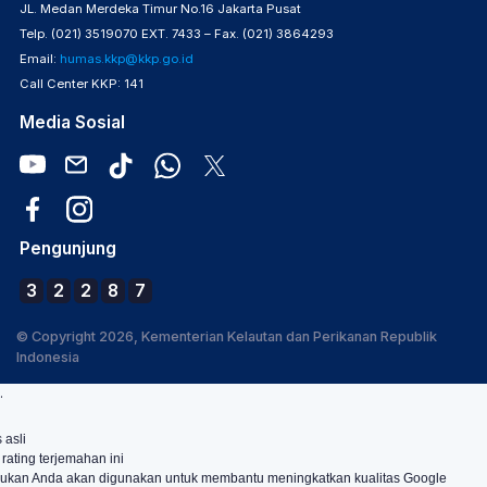
JL. Medan Merdeka Timur No.16 Jakarta Pusat
Telp. (021) 3519070 EXT. 7433 – Fax. (021) 3864293
Email:
humas.kkp@kkp.go.id
Call Center KKP: 141
Media Sosial
Pengunjung
3
2
2
8
7
© Copyright 2026, Kementerian Kelautan dan Perikanan Republik
Indonesia
.
 asli
 rating terjemahan ini
ukan Anda akan digunakan untuk membantu meningkatkan kualitas Google