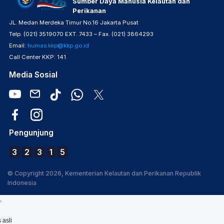
Sumber Daya Manusia Kelautan dan
Perikanan
JL. Medan Merdeka Timur No.16 Jakarta Pusat
Telp. (021) 3519070 EXT. 7433 – Fax. (021) 3864293
Email:
humas.kkp@kkp.go.id
Call Center KKP: 141
Media Sosial
Pengunjung
3
2
3
1
5
© Copyright 2026, Kementerian Kelautan dan Perikanan Republik
Indonesia
.
 asli