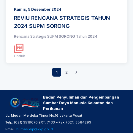
Kamis, 5 Desember 2024
REVIU RENCANA STRATEGIS TAHUN
2024 SUPM SORONG
Rencana Strategis SUPM SORONG Tahun 2024
Unduh
1
2
Badan Penyuluhan dan Pengembangan
Sumber Daya Manusia Kelautan dan
Perikanan
JL. Medan Merdeka Timur No.16 Jakarta Pusat
Telp. (021) 3519070 EXT. 7433 – Fax. (021) 3864293
Email:
humas.kkp@kkp.go.id