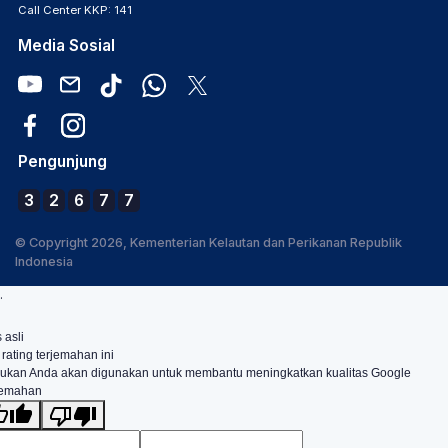
Call Center KKP: 141
Media Sosial
Pengunjung
3
2
6
7
7
© Copyright 2026, Kementerian Kelautan dan Perikanan Republik
Indonesia
.
 asli
 rating terjemahan ini
ukan Anda akan digunakan untuk membantu meningkatkan kualitas Google
jemahan