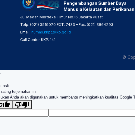
Pengembangan Sumber Daya
Manusia Kelautan dan Perikanan
JL. Medan Merdeka Timur No.16 Jakarta Pusat
Telp. (021) 3519070 EXT. 7433 – Fax. (021) 3864293
Email:
humas.kkp@kkp.go.id
Call Center KKP: 141
© Cop
.
s asli
 rating terjemahan ini
ukan Anda akan digunakan untuk membantu meningkatkan kualitas Google 