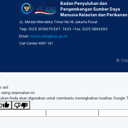
Badan Penyuluhan dan
Pengembangan Sumber Daya
Manusia Kelautan dan Perikanan
JL. Medan Merdeka Timur No.16 Jakarta Pusat
Telp. (021) 3519070 EXT. 7433 – Fax. (021) 3864293
Email:
humas.kkp@kkp.go.id
Call Center KKP: 141
© Cop
.
s asli
 rating terjemahan ini
ukan Anda akan digunakan untuk membantu meningkatkan kualitas Google 