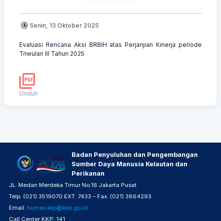
Senin, 13 Oktober 2025
Evaluasi Rencana Aksi BRBIH atas Perjanjian Kinerja periode
Triwulan III Tahun 2025
Unduh
Badan Penyuluhan dan Pengembangan
Sumber Daya Manusia Kelautan dan
Perikanan
JL. Medan Merdeka Timur No.16 Jakarta Pusat
Telp. (021) 3519070 EXT. 7433 – Fax. (021) 3864293
Email:
humas.kkp@kkp.go.id
Call Center KKP: 141