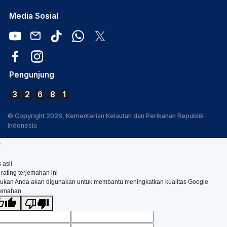
Media Sosial
Pengunjung
3
2
6
8
1
© Copyright 2026, Kementerian Kelautan dan Perikanan Republik
Indonesia
.
 asli
 rating terjemahan ini
ukan Anda akan digunakan untuk membantu meningkatkan kualitas Google
jemahan