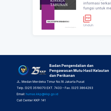
informasi terka
fungsi untuk me
Unduh
Badan Pengendalian dan
Pengawasan Mutu Hasil Kelautan
dan Perikanan
JL. Medan Merdeka Timur No.16 Jakarta Pusat
Telp. (021) 3519070 EXT. 7433 – Fax. (021) 3864293
Email:
humas.kkp@kkp.go.id
Call Center KKP: 141