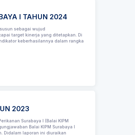
AYA I TAHUN 2024
isusun sebagai wujud
i target kinerja yang ditetapkan. Di
 indikator keberhasilannya dalam rangka
HUN 2023
Perikanan Surabaya I (Balai KIPM
gungjawaban Balai KIPM Surabaya I
 Didalam laporan ini diuraikan