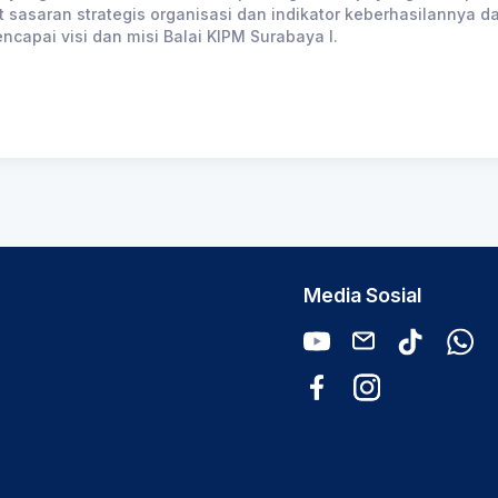
it sasaran strategis organisasi dan indikator keberhasilannya
ncapai visi dan misi Balai KIPM Surabaya I.
Media Sosial