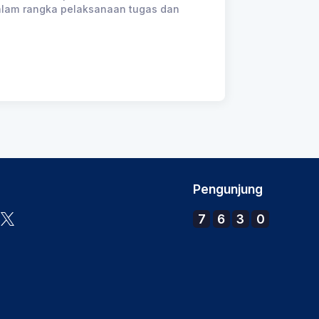
 dalam rangka pelaksanaan tugas dan
Pengunjung
7
6
3
0