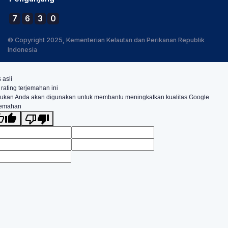
7
6
3
0
© Copyright 2025, Kementerian Kelautan dan Perikanan Republik
Indonesia
 asli
 rating terjemahan ini
ukan Anda akan digunakan untuk membantu meningkatkan kualitas Google
jemahan