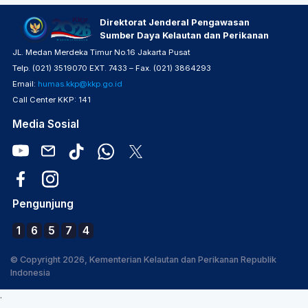
Direktorat Jenderal Pengawasan
Sumber Daya Kelautan dan Perikanan
JL. Medan Merdeka Timur No.16 Jakarta Pusat
Telp. (021) 3519070 EXT. 7433 – Fax. (021) 3864293
Email:
humas.kkp@kkp.go.id
Call Center KKP: 141
Media Sosial
Pengunjung
1
6
5
7
4
© Copyright 2026, Kementerian Kelautan dan Perikanan Republik
Indonesia
.