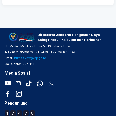
Direktorat Jenderal Penguatan Daya
Saing Produk Kelautan dan Perikanan
JL. Medan Merdeka Timur No.16 Jakarta Pusat
Telp. (021) 3519070 EXT. 7433 – Fax. (021) 3864293
Email:
humas.kkp@kkp.go.id
Call Center KKP: 141
Media Sosial
Pengunjung
1
7
4
7
8