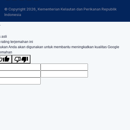
© Copyright 2026, Kementerian Kelautan dan Perikanan Republik
Indonesia
.
 asli
 rating terjemahan ini
ukan Anda akan digunakan untuk membantu meningkatkan kualitas Google
jemahan