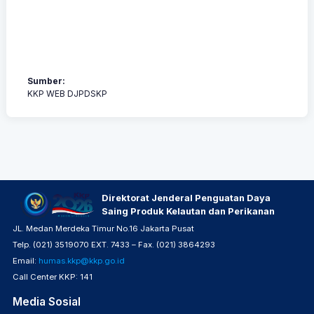
Sumber:
KKP WEB DJPDSKP
Direktorat Jenderal Penguatan Daya
Saing Produk Kelautan dan Perikanan
JL. Medan Merdeka Timur No.16 Jakarta Pusat
Telp. (021) 3519070 EXT. 7433 – Fax. (021) 3864293
Email:
humas.kkp@kkp.go.id
Call Center KKP: 141
Media Sosial