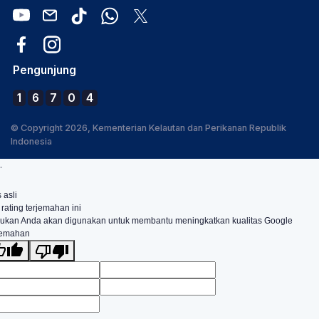
Pengunjung
1
6
7
0
4
© Copyright 2026, Kementerian Kelautan dan Perikanan Republik
Indonesia
.
 asli
 rating terjemahan ini
ukan Anda akan digunakan untuk membantu meningkatkan kualitas Google
jemahan