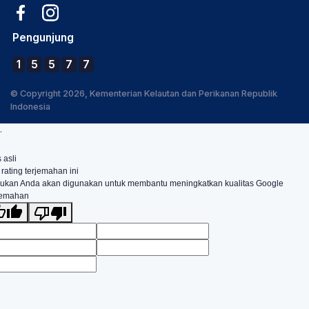
Pengunjung
1
5
5
7
7
© Copyright 2026, Kementerian Kelautan dan Perikanan Republik
Indonesia
.
 asli
 rating terjemahan ini
ukan Anda akan digunakan untuk membantu meningkatkan kualitas Google
jemahan