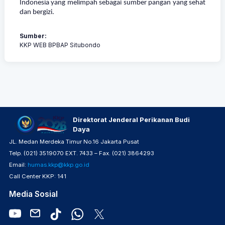
Indonesia yang melimpah sebagai sumber pangan yang sehat
dan bergizi.
Sumber:
KKP WEB BPBAP Situbondo
Direktorat Jenderal Perikanan Budi
Daya
JL. Medan Merdeka Timur No.16 Jakarta Pusat
Telp. (021) 3519070 EXT. 7433 – Fax. (021) 3864293
Email:
humas.kkp@kkp.go.id
Call Center KKP: 141
Media Sosial