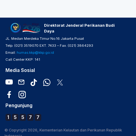
Direktorat Jenderal Perikanan Budi
Daya
JL. Medan Merdeka Timur No.16 Jakarta Pusat
Telp. (021) 3519070 EXT. 7433 – Fax. (021) 3864293
Email:
humas.kkp@kkp.go.id
Call Center KKP: 141
Media Sosial
Pengunjung
1
5
5
7
7
© Copyright 2026, Kementerian Kelautan dan Perikanan Republik
Indonesia