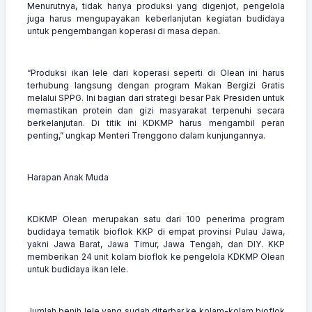
Menurutnya, tidak hanya produksi yang digenjot, pengelola
juga harus mengupayakan keberlanjutan kegiatan budidaya
untuk pengembangan koperasi di masa depan.
“Produksi ikan lele dari koperasi seperti di Olean ini harus
terhubung langsung dengan program Makan Bergizi Gratis
melalui SPPG. Ini bagian dari strategi besar Pak Presiden untuk
memastikan protein dan gizi masyarakat terpenuhi secara
berkelanjutan. Di titik ini KDKMP harus mengambil peran
penting,” ungkap Menteri Trenggono dalam kunjungannya.
Harapan Anak Muda
KDKMP Olean merupakan satu dari 100 penerima program
budidaya tematik bioflok KKP di empat provinsi Pulau Jawa,
yakni Jawa Barat, Jawa Timur, Jawa Tengah, dan DIY. KKP
memberikan 24 unit kolam bioflok ke pengelola KDKMP Olean
untuk budidaya ikan lele.
Jumlah benih lele yang sudah diterbar ke kolam-kolam bioflok