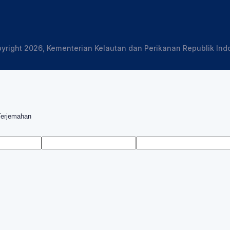
yright 2026, Kementerian Kelautan dan Perikanan Republik Ind
Terjemahan