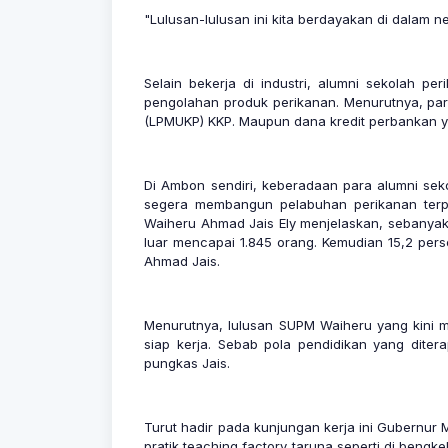
"Lulusan-lulusan ini kita berdayakan di dalam 
Selain bekerja di industri, alumni sekolah 
pengolahan produk perikanan. Menurutnya, pa
(LPMUKP) KKP. Maupun dana kredit perbankan ya
Di Ambon sendiri, keberadaan para alumni sek
segera membangun pelabuhan perikanan terp
Waiheru Ahmad Jais Ely menjelaskan, sebanyak 6
luar mencapai 1.845 orang. Kemudian 15,2 pers
Ahmad Jais.
Menurutnya, lulusan SUPM Waiheru yang kini m
siap kerja. Sebab pola pendidikan yang ditera
pungkas Jais.
Turut hadir pada kunjungan kerja ini Gubernur
pratik teaching factory taruna seperti di bengke