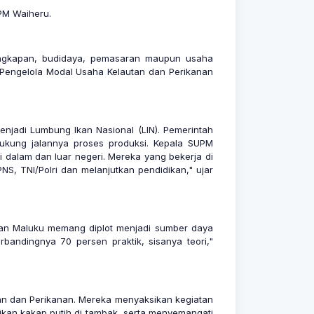
UPM Waiheru.
enangkapan, budidaya, pemasaran maupun usaha
Pengelola Modal Usaha Kelautan dan Perikanan
njadi Lumbung Ikan Nasional (LIN). Pemerintah
kung jalannya proses produksi. Kepala SUPM
i dalam dan luar negeri. Mereka yang bekerja di
S, TNI/Polri dan melanjutkan pendidikan," ujar
anan Maluku memang diplot menjadi sumber daya
rbandingnya 70 persen praktik, sisanya teori,"
tan dan Perikanan. Mereka menyaksikan kegiatan
an ikan kakap putih di tambak, serta menyemangati