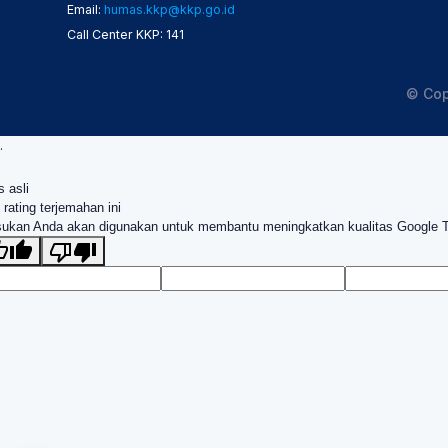
Email:
humas.kkp@kkp.go.id
Call Center KKP: 141
© Cop
.
s asli
 rating terjemahan ini
ukan Anda akan digunakan untuk membantu meningkatkan kualitas Google 