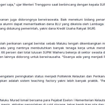
negeri saja," ujar Menteri Trenggono saat berbincang dengan kepala S
perikanan juga didorongnya berwiraswata. Baik menekuni bidang p
ra alumni dapat memanfaatkan dana BLU yang dikelola oleh Lembaga 
ng didukung pemerintah, yakni dana Kredit Usaha Rakyat (KUR).
olah perikanan sangat bernilai sebab Maluku tengah dikembangkan me
adu yang nantinya membutuhkan banyak tenaga kerja untuk mendu
6 persen dari total lulusan SUPM Waiheru bekerja di sektor swasta d
en lainnya didorong untuk berwirausaha. "Sisanya ada yang menjadi PN
engalami peningkatan status menjadi Politeknik Kelautan dan Perik
pkan adalah sistem teaching factory yakni lebih banyak praktik. "Pe
 Maluku Murad Ismail bersama para Pejabat Eselon I Kementerian Kelau
l mesin, aktivitas pengolahan di cold storage, tebar benih ikan nila d