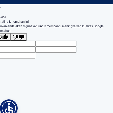
.
 asli
 rating terjemahan ini
ukan Anda akan digunakan untuk membantu meningkatkan kualitas Google
jemahan