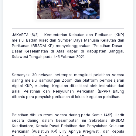
JAKARTA (6/2) – Kementerian Kelautan dan Perikanan (KKP)
melalui Badan Riset dan Sumber Daya Manusia Kelautan dan
Perikanan (BRSDM KP) menyelenggarakan “Pelatihan Dasar-
Dasar Keselamatan di Atas Kapal” di Kabupaten Banggai,
Sulawesi Tengah pada 4-5 Februari 2021.
Sebanyak 30 nelayan setempat mengikuti pelatihan secara
daring melalui sambungan Zoom dan platform pembelajaran
digital KKP, e-Jaring. Kegiatan difasilitasi oleh instruktur dari
Balai Pelatihan dan Penyuluhan Perikanan (BPPP) Bitung
dibantu para penyuluh perikanan di lokasi kegiatan pelatihan.
Pelatihan dibuka resmi secara daring pada Kamis (4/2). Hadir
secara daring dalam kesempatan ini Sekretaris BRSDM
Kusdiantoro, Kepala Pusat Pelatihan dan Penyuluhan Kelautan
Perikanan (Puslatluh KP) Lilly Aprilya Pregiwati, dan Kepala