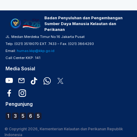
Badan Penyuluhan dan Pengembangan
Sumber Daya Manusia Kelautan dan
Perikanan
JL. Medan Merdeka Timur No.16 Jakarta Pusat
Telp. (021) 3519070 EXT. 7433 – Fax. (021) 3864293
Email:
humas.kkp@kkp.go.id
Call Center KKP: 141
Media Sosial
Pengunjung
1
3
5
6
5
© Copyright 2026, Kementerian Kelautan dan Perikanan Republik
Indonesia