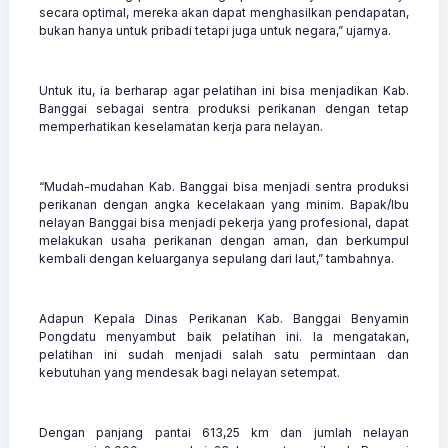
secara optimal, mereka akan dapat menghasilkan pendapatan,
bukan hanya untuk pribadi tetapi juga untuk negara,” ujarnya.
Untuk itu, ia berharap agar pelatihan ini bisa menjadikan Kab.
Banggai sebagai sentra produksi perikanan dengan tetap
memperhatikan keselamatan kerja para nelayan.
“Mudah-mudahan Kab. Banggai bisa menjadi sentra produksi
perikanan dengan angka kecelakaan yang minim. Bapak/Ibu
nelayan Banggai bisa menjadi pekerja yang profesional, dapat
melakukan usaha perikanan dengan aman, dan berkumpul
kembali dengan keluarganya sepulang dari laut,” tambahnya.
Adapun Kepala Dinas Perikanan Kab. Banggai Benyamin
Pongdatu menyambut baik pelatihan ini. Ia mengatakan,
pelatihan ini sudah menjadi salah satu permintaan dan
kebutuhan yang mendesak bagi nelayan setempat.
Dengan panjang pantai 613,25 km dan jumlah nelayan